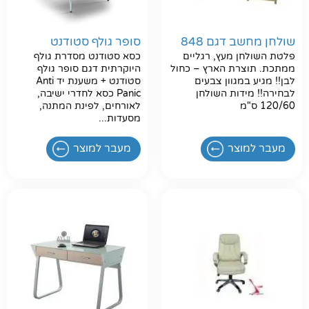
שולחן מחשב דגם 848
סופר גולף סטודנט
פלטת השולחן מעץ, רגליים
כסא סטודנט מסדרת גולף
ממתכת. תוצרת הארץ – כחול
היוקרתית דגם סופר גולף
לבן!! מגיע במגוון צבעים
סטודנט + משענת יד Anti
לבחירה!! מידות השולחן
Panic כסא לחדרי ישיבה,
120/60 ס"מ
לאורחים, לפינת המתנה,
מסעדות...
חפשו באתר
מעבר למוצר
מעבר למוצר