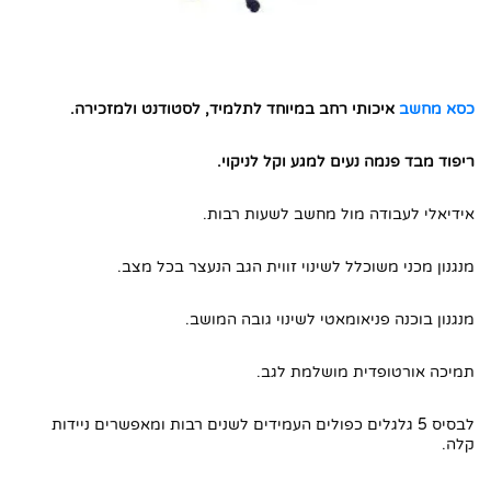
1. דין כסא מחשב ללא ידיות
2. דין כסא מחשב ללא ידיות
3. השאירו את הפרטים ואנו ניצור אתכם קשר
כסא מחשב
איכותי רחב במיוחד לתלמיד, לסטודנט ולמזכירה.
4. חפשו באתר שלנו
ריפוד מבד פנמה נעים למגע וקל לניקוי.
אידיאלי לעבודה מול מחשב לשעות רבות.
מנגנון מכני משוכלל לשינוי זווית הגב הנעצר בכל מצב.
מנגנון בוכנה פניאומאטי לשינוי גובה המושב.
תמיכה אורטופדית מושלמת לגב.
לבסיס 5 גלגלים כפולים העמידים לשנים רבות ומאפשרים ניידות
קלה.