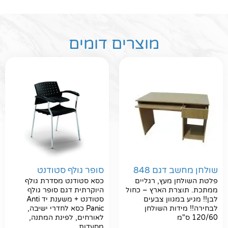
מוצרים דומים
שולחן מחשב דגם 848
סופר גולף סטודנט
פלטת השולחן מעץ, רגליים
כסא סטודנט מסדרת גולף
ממתכת. תוצרת הארץ – כחול
היוקרתית דגם סופר גולף
לבן!! מגיע במגוון צבעים
סטודנט + משענת יד Anti
לבחירה!! מידות השולחן
Panic כסא לחדרי ישיבה,
120/60 ס"מ
לאורחים, לפינת המתנה,
מסעדות...