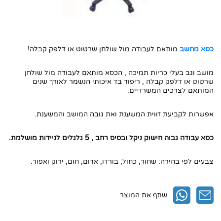
1. דין שרטט
2. דין שרטט
3. השאירו את הפרטים ואנו ניצור אתכם קשר
כסא מחשב
מותאם לעבודה מול שולחן שרטוט או דלפק קבלה!
4. חפשו באתר שלנו
מושב וגב בעלי כריות תמיכה , הכסא מותאם לעבודה מול שולחן
שרטוט או דלפק קבלה , ריפוד בד איכותי הנשמר לאורך שנים
המותאם לצרכים המשרדיים.
אפשרות לקביעת זווית המשענת ואת גובה המושב והמשענת.
כסא עבודה גבוה חישוק ניקל ובסיס רחב , 5 גלגלים לניידות מושלמת.
צבעים לפי בחירה: שחור, כחול, בורדו, אדום, חום, ירוק ואפור.
שתף את המוצר