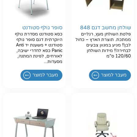
שולחן מחשב דגם 848
סופר גולף סטודנט
פלטת השולחן מעץ, רגליים
כסא סטודנט מסדרת גולף
ממתכת. תוצרת הארץ – כחול
היוקרתית דגם סופר גולף
לבן!! מגיע במגוון צבעים
סטודנט + משענת יד Anti
לבחירה!! מידות השולחן
Panic כסא לחדרי ישיבה,
120/60 ס"מ
לאורחים, לפינת המתנה,
מסעדות...
חפשו באתר
מעבר למוצר
מעבר למוצר