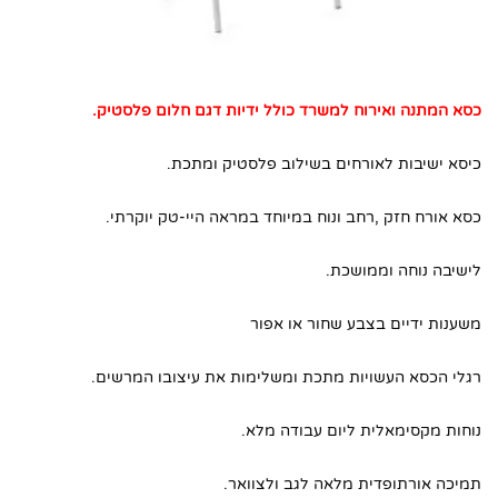
1. חלום מרופד
2. חלום מרופד
3. השאירו את הפרטים ואנו ניצור אתכם קשר
כסא המתנה ואירוח למשרד כולל ידיות דגם חלום פלסטיק.
4. חפשו באתר שלנו
כיסא ישיבות לאורחים בשילוב פלסטיק ומתכת.
כסא אורח חזק ,רחב ונוח במיוחד במראה היי-טק יוקרתי.
לישיבה נוחה וממושכת.
משענות ידיים בצבע שחור או אפור
רגלי הכסא העשויות מתכת ומשלימות את עיצובו המרשים.
נוחות מקסימאלית ליום עבודה מלא.
תמיכה אורתופדית מלאה לגב ולצוואר.