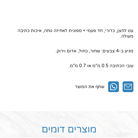
1. סופר גריפ BPGP
2. סופר גריפ BPGP
3. השאירו את הפרטים ואנו ניצור אתכם קשר
עט לחצן, כדורי, חד פעמי + ספוגית לאחיזה נוחה, איכות כתיבה
מעולה.
4. חפשו באתר שלנו
מגיע ב-4 צבעים: שחור, כחול, אדום וירוק.
עובי הכתיבה 0.5 מ"מ או 0.7 מ"מ.
שתף את המוצר
מוצרים דומים