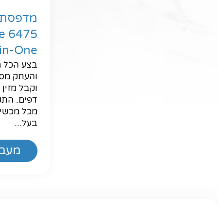
e 6475
-in-One
בצע הכל מ
והעתק מסמכ
דפים. התק
בעל...
מעבר