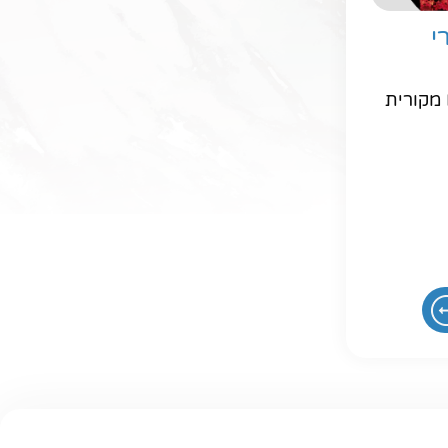
י
ראש דיו Ink Advantage מקורית