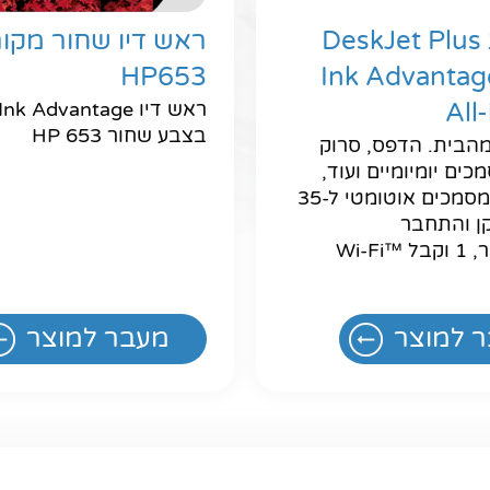
מדפסת DeskJet Plus
ראש דיו שחור מקור
HP653
Ink Advantag
All
בצבע שחור HP 653
הבית. הדפס, סרוק
ים יומיומיים ועוד,
וקבל מזין מסמכים אוטומטי ל-35
ן והתחבר
מכל מכשיר, 1 וקבל Wi-Fi™‎
 למוצר
מעבר למוצר