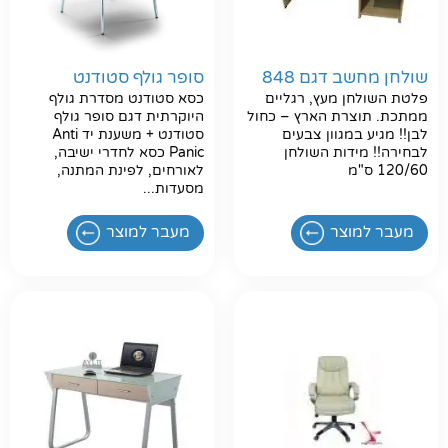
שולחן מחשב דגם 848
סופר גולף סטודנט
פלטת השולחן מעץ, רגליים
כסא סטודנט מסדרת גולף
ממתכת. תוצרת הארץ – כחול
היוקרתית דגם סופר גולף
לבן!! מגיע במגוון צבעים
סטודנט + משענת יד Anti
לבחירה!! מידות השולחן
Panic כסא לחדרי ישיבה,
120/60 ס"מ
לאורחים, לפינת המתנה,
מסעדות...
חפשו באתר
מעבר למוצר
מעבר למוצר