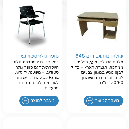
שולחן מחשב דגם 848
סופר גולף סטודנט
פלטת השולחן מעץ, רגליים
כסא סטודנט מסדרת גולף
ממתכת. תוצרת הארץ – כחול
היוקרתית דגם סופר גולף
לבן!! מגיע במגוון צבעים
סטודנט + משענת יד Anti
לבחירה!! מידות השולחן
Panic כסא לחדרי ישיבה,
חפשו באתר
120/60 ס"מ
לאורחים, לפינת המתנה,
מסעדות...
מעבר למוצר
מעבר למוצר