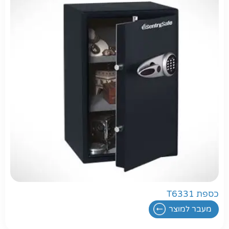
חפשו באתר
כספת T6331
מעבר למוצר