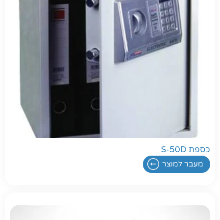
כספת S-50D
מעבר למוצר