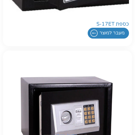
כספת S-17ET
מעבר למוצר